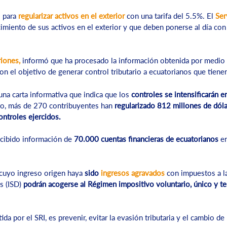
 para
regularizar activos en el exterior
con una tarifa del 5.5%. El
Ser
cimiento de sus activos en el exterior y que deben ponerse al día con 
riones,
informó que ha procesado la información obtenida por medio d
on el objetivo de generar
control tributario a ecuatorianos que tienen
na carta informativa que indica que los
controles se intensificarán 
to, más de 270 contribuyentes han
regularizado 812 millones de dóla
ontroles ejercidos.
cibido información de
70.000 cuentas financieras de ecuatorianos
en
 cuyo ingreso origen haya
sido
ingresos agravados
con impuestos a l
s (ISD)
podrán acogerse al Régimen impositivo voluntario, único y te
tida por el SRI, es prevenir, evitar la evasión tributaria y el cambio 