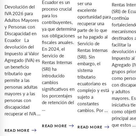
Ecuador es un
ser una
Rentas Inte
Devolución del
proceso crucial
excelente
(SRI) de Ecu
IVA 2026 para
para los
oportunidad para
continúa
Adultos Mayores
contribuyentes,
recuperar una
fortaleciend
y Personas con
ya que determina
parte de lo que
mecanismo
Discapacidad en
sus obligaciones
se ha pagado al
destinados 
Ecuador La
fiscales anuales.
Servicio de
facilitar la
devolución del
En 2024, el
Rentas Internas
devolución 
Impuesto al Valor
Servicio de
(SRI). Sin
Impuesto al
Agregado (IVA) es
Rentas Internas
embargo, el
Agregado (I
un beneficio
(SRI) ha
sistema
grupos prior
tributario que
introducido
tributario
como perso
permite a las
cambios
ecuatoriano es
con discapa
personas adultas
significativos en
complejo y está
y adultos
mayores y a las
los porcentajes
sujeto a
mayores. Es
personas con
de retención del
constantes
iniciativa ti
discapacidad
…
cambios. Por …
como objet
recuperar el IVA …
principal as
que estos …
READ MORE
READ MORE
READ MORE