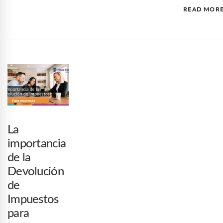
READ MOR
La
importancia
de la
Devolución
de
Impuestos
para