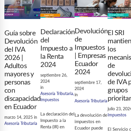
Devolución
Declaración
El SRI
Guía sobre
de
del
mantie
Devolución
Impuestos
Impuesto a
los
del IVA
| Empresas
la Renta
mecani
2026 |
Ecuador
2024
de
Adultos
2024
devoluc
mayores y
septiembre 26,
2024
de IVA 
personas
septiembre 17,
in
2024
grupos
con
Asesoría Tributaria
,
in
priorita
discapacidad
Impuestos
Asesoría Tributaria
en Ecuador
julio 23, 202
La declaración del
La devolución de
Impuestos
marzo 14, 2025
in
Impuesto a la
impuestos en
Asesoría Tributaria
Renta (IR) en
Ecuador puede
El Servicio 