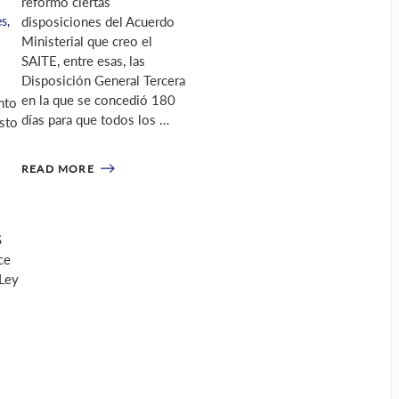
reformó ciertas
es
,
disposiciones del Acuerdo
Ministerial que creo el
SAITE, entre esas, las
Disposición General Tercera
en la que se concedió 180
nto
días para que todos los …
sto
READ MORE
S
ce
 Ley