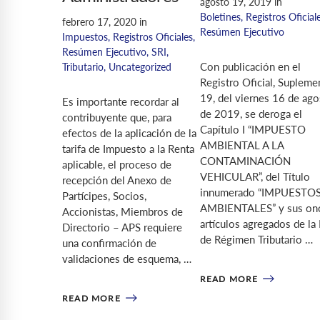
agosto 19, 2019
in
Boletines
,
Registros Oficial
febrero 17, 2020
in
Resúmen Ejecutivo
Impuestos
,
Registros Oficiales
,
Resúmen Ejecutivo
,
SRI
,
Con publicación en el
Tributario
,
Uncategorized
Registro Oficial, Supleme
19, del viernes 16 de ago
Es importante recordar al
de 2019, se deroga el
contribuyente que, para
Capítulo I “IMPUESTO
efectos de la aplicación de la
AMBIENTAL A LA
tarifa de Impuesto a la Renta
CONTAMINACIÓN
aplicable, el proceso de
VEHICULAR”, del Título
recepción del Anexo de
innumerado “IMPUESTO
Partícipes, Socios,
AMBIENTALES” y sus on
Accionistas, Miembros de
artículos agregados de la
Directorio – APS requiere
de Régimen Tributario …
una confirmación de
validaciones de esquema, …
READ MORE
READ MORE