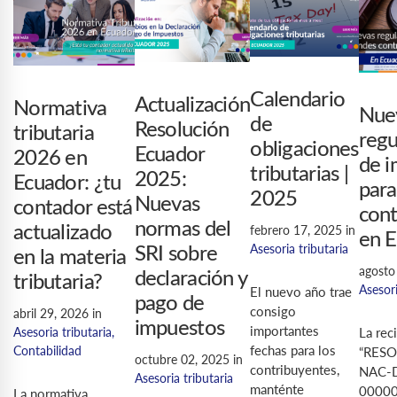
Calendario
Actualización
Normativa
Nue
de
Resolución
tributaria
regu
obligaciones
Ecuador
2026 en
de 
tributarias |
2025:
Ecuador: ¿tu
para
2025
Nuevas
contador está
cont
normas del
actualizado
febrero 17, 2025
in
en 
Asesoria tributaria
SRI sobre
en la materia
agosto
declaración y
tributaria?
Asesori
El nuevo año trae
pago de
consigo
abril 29, 2026
in
impuestos
importantes
La rec
Asesoria tributaria
,
fechas para los
Contabilidad
“RES
octubre 02, 2025
in
contribuyentes,
NAC-
Asesoria tributaria
manténte
000000
La normativa