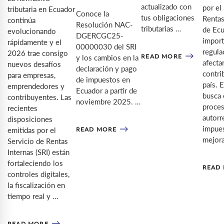
actualizado con
por el
tributaria en Ecuador
Conoce la
tus obligaciones
Rentas
continúa
Resolución NAC-
tributarias …
de Ecu
evolucionando
DGERCGC25-
import
rápidamente y el
00000030 del SRI
regula
2026 trae consigo
READ MORE
y los cambios en la
afecta
nuevos desafíos
declaración y pago
contri
para empresas,
de impuestos en
país. 
emprendedores y
Ecuador a partir de
busca 
contribuyentes. Las
noviembre 2025. …
proce
recientes
autorr
disposiciones
impues
READ MORE
emitidas por el
mejora
Servicio de Rentas
Internas (SRI) están
fortaleciendo los
READ
controles digitales,
la fiscalización en
tiempo real y …
READ MORE