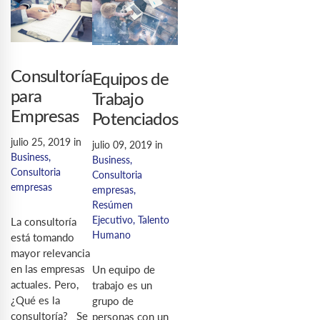
Consultoría
Equipos de
para
Trabajo
Empresas
Potenciados
julio 25, 2019
in
julio 09, 2019
in
Business
,
Business
,
Consultoria
Consultoria
empresas
empresas
,
Resúmen
Ejecutivo
,
Talento
La consultoría
Humano
está tomando
mayor relevancia
en las empresas
Un equipo de
actuales. Pero,
trabajo es un
¿Qué es la
grupo de
consultoría? Se
personas con un