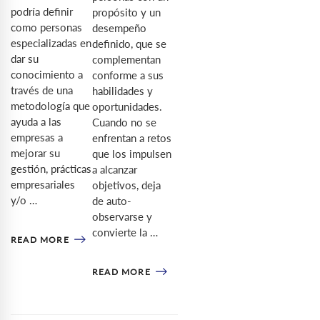
podría definir
propósito y un
como personas
desempeño
especializadas en
definido, que se
dar su
complementan
conocimiento a
conforme a sus
través de una
habilidades y
metodología que
oportunidades.
ayuda a las
Cuando no se
empresas a
enfrentan a retos
mejorar su
que los impulsen
gestión, prácticas
a alcanzar
empresariales
objetivos, deja
y/o …
de auto-
observarse y
convierte la …
READ MORE
READ MORE