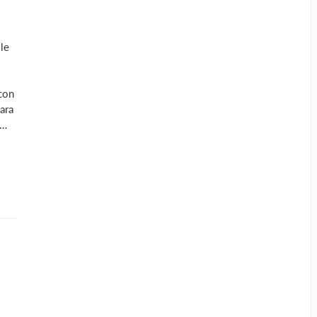
le
con
ara
 …