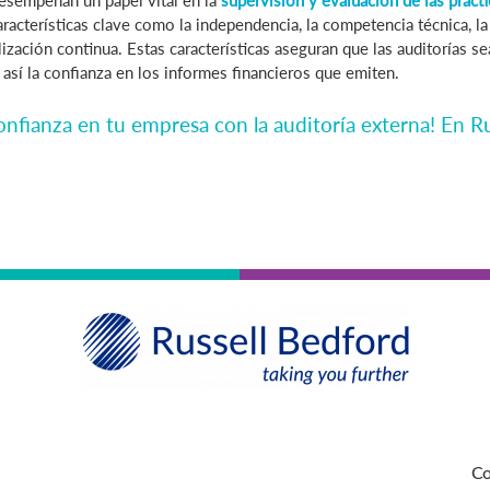
desempeñan un papel vital en la
supervisión y evaluación de las prácti
acterísticas clave como la independencia, la competencia técnica, la
ualización continua. Estas características aseguran que las auditorías 
así la confianza en los informes financieros que emiten.
confianza en tu empresa con la auditoría externa! En R
Co