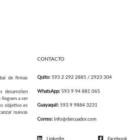
CONTACTO
Quito:
593 2 292 2885 / 2923 304
bal de firmas
WhatsApp:
593 9 94 881 065
s desarrollen
 lleguen a ser
Guayaquil:
593 9 9884 3231
ro objetivo es
lcanzar nuevas
Correo:
info@rbecuador.com
Linkedin
Facebook