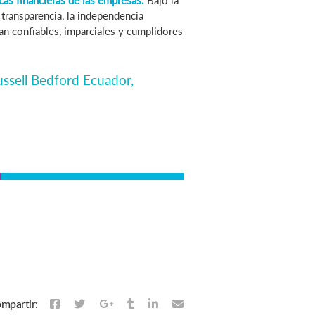
cas financieras de las empresas.
Bajo la
 transparencia, la independencia
sean confiables, imparciales y cumplidores
ussell Bedford Ecuador,
mpartir: