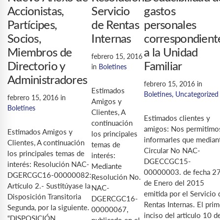
Accionistas,
Servicio
gastos
Partícipes,
de Rentas
personales
Socios,
Internas
correspondient
Miembros de
a la Unidad
febrero 15, 2016
Directorio y
Familiar
in
Boletines
Administradores
febrero 15, 2016
in
Estimados
Boletines
,
Uncategorized
febrero 15, 2016
in
Amigos y
Boletines
Clientes, A
Estimados clientes y
continuación
amigos: Nos permitimo
Estimados Amigos y
los principales
informarles que median
Clientes, A continuación
temas de
Circular No NAC-
los principales temas de
interés:
DGECCGC15-
interés: Resolución NAC-
Mediante
00000003. de fecha 2
DGERCGC16-00000082:
Resolución No.
de Enero del 2015
Artículo 2.- Sustitúyase la
NAC-
emitida por el Servicio 
Disposición Transitoria
DGERCGC16-
Rentas Internas. El prim
Segunda, por la siguiente.
00000067,
inciso del articulo 10 d
“DISPOSICIÓN
publicado en el