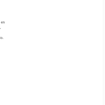
 en
,
io.