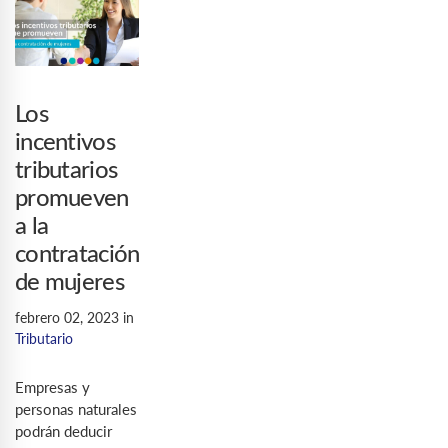
Los
incentivos
tributarios
promueven
a la
contratación
de mujeres
febrero 02, 2023
in
Tributario
Empresas y
personas naturales
podrán deducir