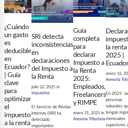
¿Cuándo
Guía
Declara
un gasto
SRI detecta
completa
impuest
es
inconsistencias
para
la renta
deducible
en
declarar
2025 |
en
declaraciones
Impuesto a
Ecuado
Ecuador?
del Impuesto a
la Renta
enero 16, 2
| Guía
la Renta
2025:
Asesoría Trib
clave
Empleados,
julio 22, 2025
in
para
Impuestos
En 2025 la
Freelancers
optimizar
personas
y RIMPE
naturales q
el
El Servicio de Rentas
tengan ingr
enero 31, 2025
in
Internas (SRI) ha
impuesto
mensuales
Asesoría Tributaria
detectado
a la renta
superiores
importantes