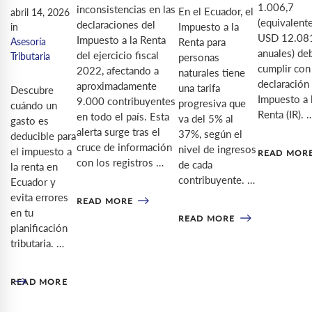
1.006,7
inconsistencias en las
En el Ecuador, el
abril 14, 2026
(equivalente
declaraciones del
Impuesto a la
in
USD 12.08
Impuesto a la Renta
Asesoría
Renta para
anuales) de
del ejercicio fiscal
Tributaria
personas
cumplir con 
2022, afectando a
naturales tiene
declaración
aproximadamente
una tarifa
Descubre
Impuesto a 
9.000 contribuyentes
progresiva que
cuándo un
Renta (IR). 
en todo el país. Esta
va del 5% al
gasto es
alerta surge tras el
37%, según el
deducible para
cruce de información
nivel de ingresos
el impuesto a
READ MOR
con los registros …
de cada
la renta en
contribuyente. …
Ecuador y
evita errores
READ MORE
en tu
READ MORE
planificación
tributaria. …
READ MORE