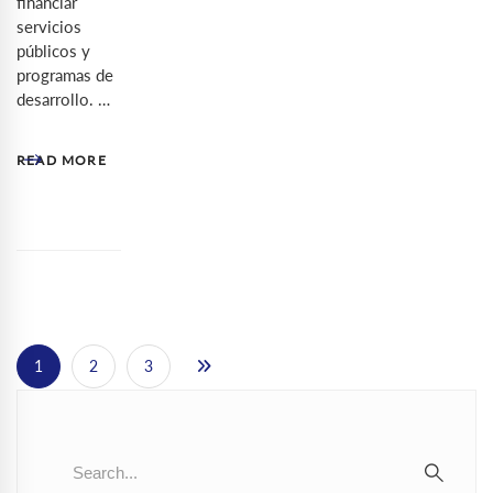
financiar
servicios
públicos y
programas de
desarrollo. …
READ MORE
1
2
3
Search
for:
SEAR