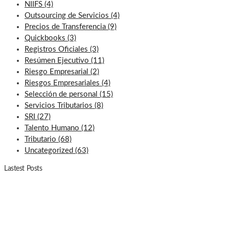
NIIFS
(4)
Outsourcing de Servicios
(4)
Precios de Transferencia
(9)
Quickbooks
(3)
Registros Oficiales
(3)
Resúmen Ejecutivo
(11)
Riesgo Empresarial
(2)
Riesgos Empresariales
(4)
Selección de personal
(15)
Servicios Tributarios
(8)
SRI
(27)
Talento Humano
(12)
Tributario
(68)
Uncategorized
(63)
Lastest Posts