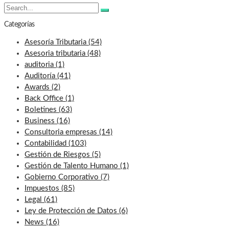
Search
Search
for:
Categorías
Asesoría Tributaria
(54)
Asesoria tributaria
(48)
auditoria
(1)
Auditoría
(41)
Awards
(2)
Back Office
(1)
Boletines
(63)
Business
(16)
Consultoria empresas
(14)
Contabilidad
(103)
Gestión de Riesgos
(5)
Gestión de Talento Humano
(1)
Gobierno Corporativo
(7)
Impuestos
(85)
Legal
(61)
Ley de Protección de Datos
(6)
News
(16)