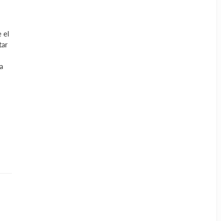
 el
tar
a