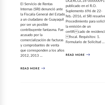
DGERCGC16-00000091
El Servicio de Rentas
publicado en el R.O.
Internas (SRI) denunció ante
Suplemento 696 de 22-
la Fiscalía General del Estado
feb.-2016, el SRI resuelve
a un ciudadano de Guayaquil
Procedimiento para solici
por ser un posible
la emisión de un
contribuyente fantasma. Fue
certificado de residenci
acusado por la
fiscal. Requisitos: 1.
comercialización de facturas
Formulario de Solicitud …
y comprobantes de venta
que corresponden a los años
READ MORE
2012, 2013 …
READ MORE