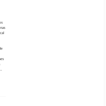
os
onas
cal
de
nes
n
 …