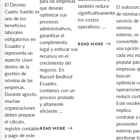
para las empresas
El Décimo
también reduce
El outsourc
que desean
Cuarto Sueldo es
significativamente
de nómina 
optimizar sus
uno de los
los costos
servicio de
procesos
beneficios
operativos. …
nómina
administrativos,
laborales
externo, se
garantizar el
obligatorios en
convertido
cumplimiento
READ MORE
Ecuador y
una opción
legal y enfocar sus
representa un
cada vez m
recursos en el
aspecto clave
popular par
crecimiento del
dentro de la
empresas q
negocio. En
gestión de
buscan
Russell Bedford
nómina de las
optimizar s
Ecuador,
empresas.
operacione
contamos con un
Durante agosto,
reducir cos
proceso probado
muchas
Este model
y altamente
organizaciones
implica
eficiente …
deben preparar
contratar a 
el cálculo,
proveedor
registro contable
READ MORE
externo par
y pago de este
gestionar t