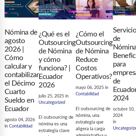
Servici
Nómina de
¿Qué es el
¿Cómo el
de
agosto
Outsourcing
Outsourcing
Nómina
2026 |
de Nómina
de Nómina
Benefic
Cómo
y cómo
Reduce
para
calcular y
funciona? |
Costos
empres
contabilizar
Ecuador
Operativos?
de
el Décimo
2026
mayo 06, 2025
in
Ecuado
Cuarto
Contabilidad
julio 25, 2025
in
2024
Sueldo en
Uncategorized
Ecuador
El outsourcing de
octubre 10,
nómina, una
2024
El outsourcing de
agosto 04, 2026
in
estrategia que
nómina es una
in
Contabilidad
Uncategoriz
aligera la carga
estrategia clave
administrativa y