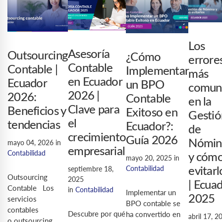
Los
Asesoría
Outsourcing
¿Cómo
errore
Contable
Contable |
Implementar
más
en Ecuador
Ecuador
un BPO
comun
2026 |
2026:
Contable
en la
Clave para
Beneficios y
Exitoso en
Gestió
el
tendencias
Ecuador?:
de
crecimiento
Guía 2026
Nómin
mayo 04, 2026
in
empresarial
Contabilidad
y cóm
mayo 20, 2025
in
Contabilidad
septiembre 18,
evitarl
Outsourcing
2025
| Ecua
Contable Los
in
Contabilidad
Implementar un
2025
servicios
BPO contable se
contables
Descubre por qué
ha convertido en
abril 17, 2
o outsourcing