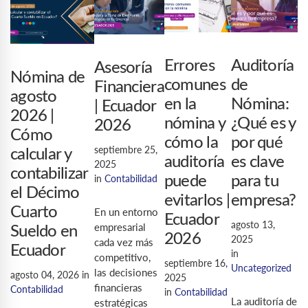
Errores
Auditoría
Asesoría
Nómina de
comunes
de
Financiera
agosto
en la
Nómina:
| Ecuador
2026 |
nómina y
¿Qué es y
2026
Cómo
cómo la
por qué
septiembre 25,
calcular y
auditoría
es clave
2025
contabilizar
in
Contabilidad
puede
para tu
el Décimo
evitarlos |
empresa?
Cuarto
En un entorno
Ecuador
agosto 13,
empresarial
Sueldo en
2026
2025
cada vez más
Ecuador
in
competitivo,
septiembre 16,
Uncategorized
las decisiones
agosto 04, 2026
in
2025
financieras
Contabilidad
in
Contabilidad
La auditoría de
estratégicas