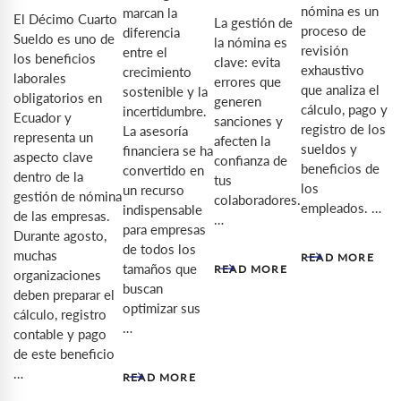
nómina es un
marcan la
El Décimo Cuarto
La gestión de
proceso de
diferencia
Sueldo es uno de
la nómina es
revisión
entre el
los beneficios
clave: evita
exhaustivo
crecimiento
laborales
errores que
que analiza el
sostenible y la
obligatorios en
generen
cálculo, pago y
incertidumbre.
Ecuador y
sanciones y
registro de los
La asesoría
representa un
afecten la
sueldos y
financiera se ha
aspecto clave
confianza de
beneficios de
convertido en
dentro de la
tus
los
un recurso
gestión de nómina
colaboradores.
empleados. …
indispensable
de las empresas.
…
para empresas
Durante agosto,
de todos los
muchas
READ MORE
tamaños que
READ MORE
organizaciones
buscan
deben preparar el
optimizar sus
cálculo, registro
…
contable y pago
de este beneficio
…
READ MORE