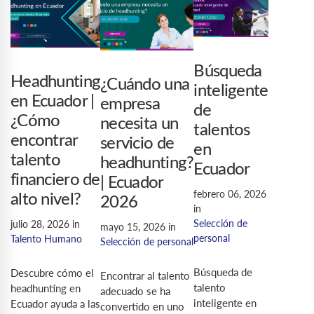
Búsqueda
Headhunting
¿Cuándo una
inteligente
en Ecuador |
empresa
de
¿Cómo
necesita un
talentos
encontrar
servicio de
en
talento
headhunting?
Ecuador
financiero de
| Ecuador
febrero 06, 2026
alto nivel?
2026
in
Selección de
julio 28, 2026
in
mayo 15, 2026
in
personal
Talento Humano
Selección de personal
Búsqueda de
Descubre cómo el
Encontrar al talento
talento
headhunting en
adecuado se ha
inteligente en
Ecuador ayuda a las
convertido en uno