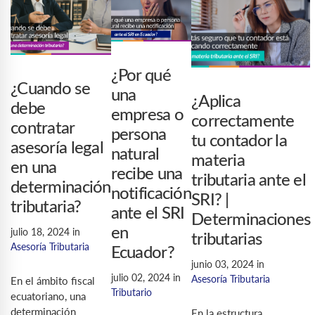
¿Por qué
¿Cuando se
una
¿Aplica
debe
empresa o
correctamente
contratar
persona
tu contador la
asesoría legal
natural
materia
en una
recibe una
tributaria ante el
determinación
notificación
SRI? |
tributaria?
ante el SRI
Determinaciones
en
julio 18, 2024
in
tributarias
Asesoría Tributaria
Ecuador?
junio 03, 2024
in
julio 02, 2024
in
Asesoría Tributaria
En el ámbito fiscal
Tributario
ecuatoriano, una
determinación
En la estructura