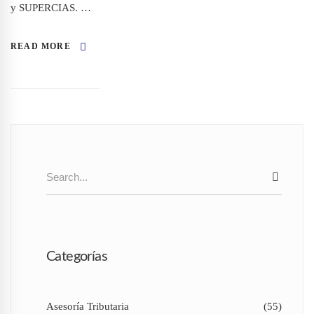
y SUPERCIAS. …
READ MORE
Search
SEAR
for:
Categorías
Asesoría Tributaria
(55)