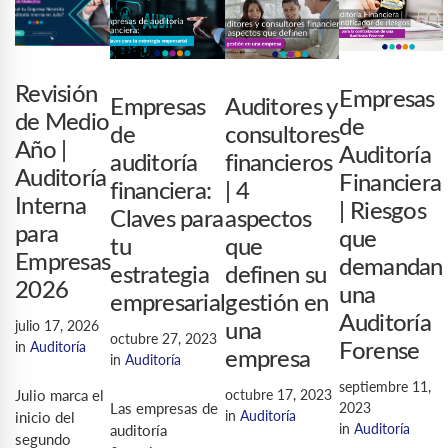
Revisión
Empresas
Auditores y
Empresas
de Medio
de
consultores
de
Año |
Auditoría
financieros
auditoría
Auditoría
Financiera
| 4
financiera:
Interna
| Riesgos
aspectos
Claves para
para
que
que
tu
Empresas
demandan
definen su
estrategia
2026
una
gestión en
empresarial
Auditoría
julio 17, 2026
una
octubre 27, 2023
in
Auditoría
Forense
empresa
in
Auditoría
septiembre 11,
octubre 17, 2023
Julio marca el
Las empresas de
2023
in
Auditoría
inicio del
in
Auditoría
auditoría
segundo