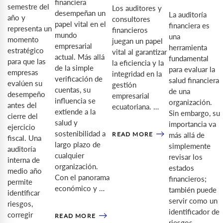
financiera
semestre del
Los auditores y
desempeñan un
La auditoría
año y
consultores
papel vital en el
financiera es
representa un
financieros
mundo
una
momento
juegan un papel
empresarial
herramienta
estratégico
vital al garantizar
actual. Más allá
fundamental
para que las
la eficiencia y la
de la simple
para evaluar la
empresas
integridad en la
verificación de
salud financiera
evalúen su
gestión
cuentas, su
de una
desempeño
empresarial
influencia se
organización.
antes del
ecuatoriana. …
extiende a la
Sin embargo, su
cierre del
salud y
importancia va
ejercicio
sostenibilidad a
READ MORE
más allá de
fiscal. Una
largo plazo de
simplemente
auditoría
cualquier
revisar los
interna de
organización.
estados
medio año
Con el panorama
financieros;
permite
económico y …
también puede
identificar
servir como un
riesgos,
identificador de
corregir
READ MORE
riesgos