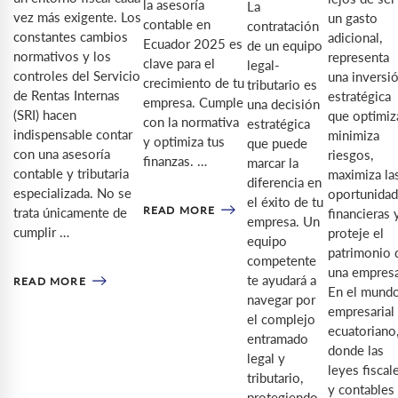
la asesoría
La
vez más exigente. Los
un gasto
contable en
contratación
constantes cambios
adicional,
Ecuador 2025 es
de un equipo
normativos y los
representa
clave para el
legal-
controles del Servicio
una inversi
crecimiento de tu
tributario es
de Rentas Internas
estratégica
empresa. Cumple
una decisión
(SRI) hacen
que optimiz
con la normativa
estratégica
indispensable contar
minimiza
y optimiza tus
que puede
con una asesoría
riesgos,
finanzas. …
marcar la
contable y tributaria
maximiza la
diferencia en
especializada. No se
oportunida
el éxito de tu
READ MORE
trata únicamente de
financieras 
empresa. Un
cumplir …
proteje el
equipo
patrimonio 
competente
una empres
te ayudará a
READ MORE
En el mund
navegar por
empresarial
el complejo
ecuatoriano
entramado
donde las
legal y
leyes fiscal
tributario,
y contables
protegiendo