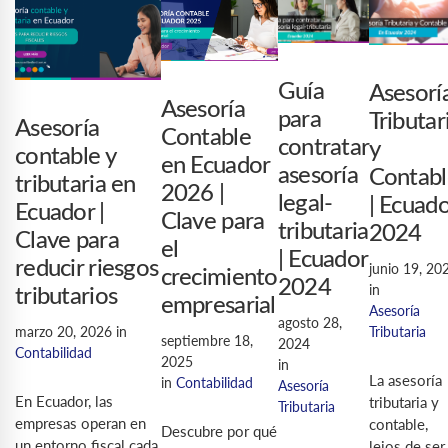
Guía
Asesorí
Asesoría
para
Tributar
Asesoría
Contable
contratar
y
contable y
en Ecuador
asesoría
Contabl
tributaria en
2026 |
legal-
| Ecuad
Ecuador |
Clave para
tributaria
2024
Clave para
el
| Ecuador
reducir riesgos
junio 19, 20
crecimiento
2024
in
tributarios
empresarial
Asesoría
agosto 28,
marzo 20, 2026
in
Tributaria
septiembre 18,
2024
Contabilidad
2025
in
La asesoría
in
Contabilidad
Asesoría
En Ecuador, las
tributaria y
Tributaria
empresas operan en
contable,
Descubre por qué
un entorno fiscal cada
lejos de ser