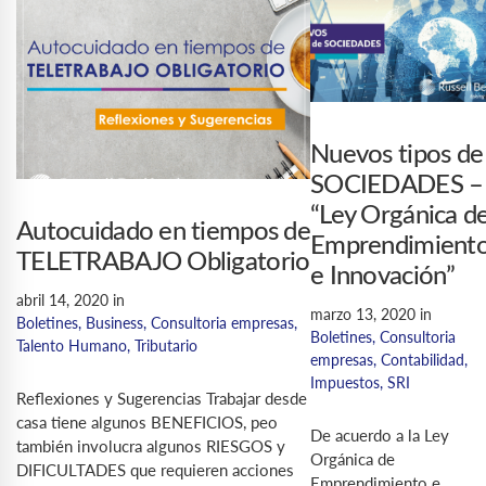
Nuevos tipos de
SOCIEDADES –
“Ley Orgánica d
Autocuidado en tiempos de
Emprendimient
TELETRABAJO Obligatorio
e Innovación”
abril 14, 2020
in
marzo 13, 2020
in
Boletines
,
Business
,
Consultoria empresas
,
Boletines
,
Consultoria
Talento Humano
,
Tributario
empresas
,
Contabilidad
,
Impuestos
,
SRI
Reflexiones y Sugerencias Trabajar desde
casa tiene algunos BENEFICIOS, peo
De acuerdo a la Ley
también involucra algunos RIESGOS y
Orgánica de
DIFICULTADES que requieren acciones
Emprendimiento e