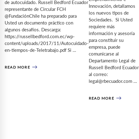
de autocuidado. Russell Bedford Ecuador
Innovación, detallamos
representante de Circular FCH
los nuevos tipos de
@FundaciónChile ha preparado para
Sociedades. Si Usted
Usted un documento práctico con
requiere más
algunos desafíos. Descarga:
información y asesoría
https://russellbedford.com.ec/wp-
para constituir su
content/uploads/2017/11/Autocuidado-
empresa, puede
en-tiempos-de-Teletrabajo.pdf Si …
comunicarse al
Departamento Legal de
Russell Bedford Ecuador
READ MORE
al correo:
legal@rbecuador.com …
READ MORE