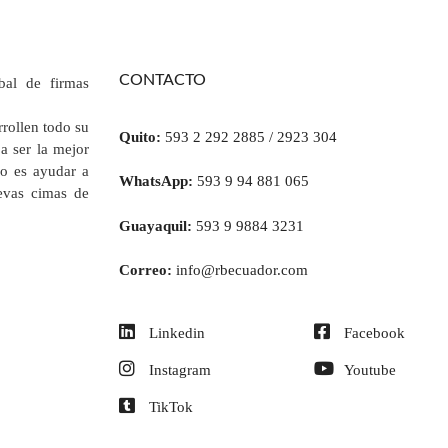
CONTACTO
al de firmas
rrollen todo su
Quito:
593 2 292 2885 / 2923 304
a ser la mejor
vo es ayudar a
WhatsApp:
593 9 94 881 065
uevas cimas de
Guayaquil:
593 9 9884 3231
Correo:
info@rbecuador.com
Linkedin
Facebook
Instagram
Youtube
TikTok