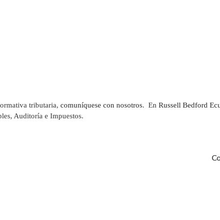
normativa tributaria,
comuníquese con nosotros
. En
Russell Bedford Ec
les, Auditoría e Impuestos.
Co