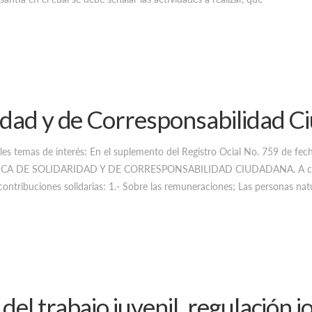
idad y de Corresponsabilidad 
les temas de interés: En el suplemento del Registro Ocial No. 759 de fec
ICA DE SOLIDARIDAD Y DE CORRESPONSABILIDAD CIUDADANA. A conti
s contribuciones solidarias: 1.- Sobre las remuneraciones; Las personas nat
el trabajo juvenil, regulación j