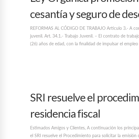
cesantía y seguro de de
REFORMAS AL CÓDIGO DE TRABAJO Artículo 3.- A continuac
juvenil. Art. 34.1.- Trabajo Juvenil. – El contrato de trab
(26) años de edad, con la finalidad de impulsar el empleo
SRI resuelve el procedimi
residencia fiscal
Estimados Amigos y Clientes, A continuación los princ
el SRI resuelve el Procedimiento para solicitar la emisión