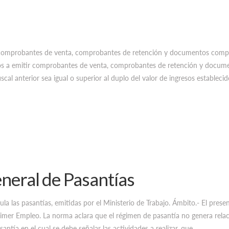
r comprobantes de venta, comprobantes de retención y documentos comple
ados a emitir comprobantes de venta, comprobantes de retención y docum
scal anterior sea igual o superior al duplo del valor de ingresos establecid
eneral de Pasantías
la las pasantías, emitidas por el Ministerio de Trabajo. Ámbito.- El prese
rimer Empleo. La norma aclara que el régimen de pasantía no genera relaci
ntía en el cual se debe señalar las actividades a realizar, que