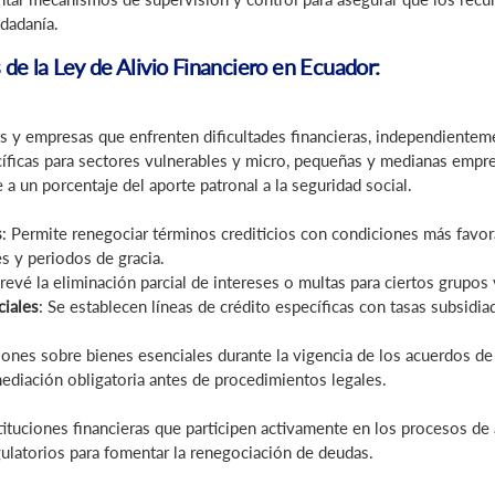
udadanía.
 de la Ley de Alivio Financiero en Ecuador:
es y empresas que enfrenten dificultades financieras, independiente
cíficas para sectores vulnerables y micro, pequeñas y medianas emp
e a un porcentaje del aporte patronal a la seguridad social.
s
: Permite renegociar términos crediticios con condiciones más favo
és y periodos de gracia.
Prevé la eliminación parcial de intereses o multas para ciertos grupos
ciales
: Se establecen líneas de crédito específicas con tasas subsidia
nes sobre bienes esenciales durante la vigencia de los acuerdos de 
diación obligatoria antes de procedimientos legales.
stituciones financieras que participen activamente en los procesos de 
ulatorios para fomentar la renegociación de deudas.