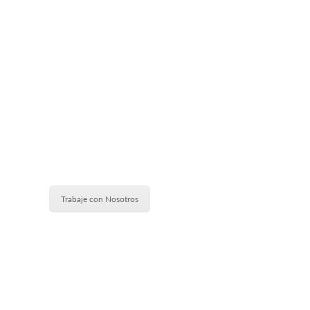
Encontrar al talento ad
Trabaje con Nosotros