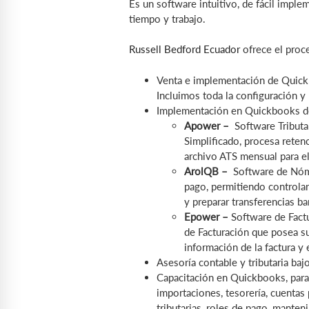
Es un software intuitivo, de fácil imple
tiempo y trabajo.
Russell Bedford Ecuador
ofrece el proce
Venta e implementación de Quick
Incluimos toda la configuración y
Implementación en Quickbooks de r
Apower –
Software Tributar
Simplificado, procesa rete
archivo ATS mensual para el
ArolQB
–
Software de Nómin
pago, permitiendo controlar
y preparar transferencias ba
Epower
–
Software de Factu
de Facturación que posea s
información de la factura y
Asesoría contable y tributaria ba
Capacitación en Quickbooks, para 
importaciones, tesorería, cuentas
tributarias, roles de pago, manten