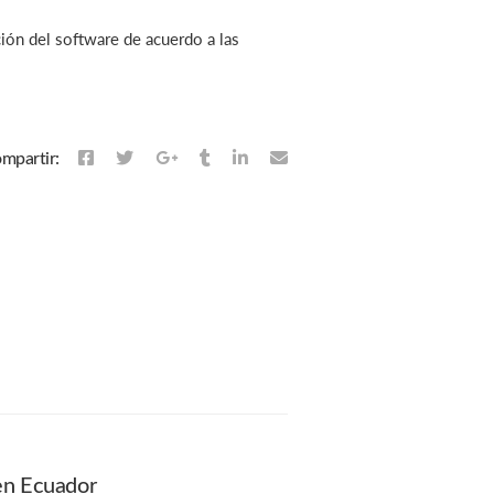
ción del software de acuerdo a las
mpartir:
en Ecuador
Errores contables