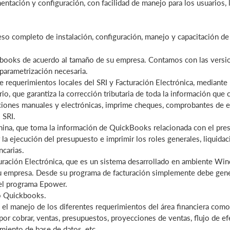
mentación y configuración, con facilidad de manejo para los usuarios, 
so completo de instalación, configuración, manejo y capacitación de
books de acuerdo al tamaño de su empresa. Contamos con las versio
 parametrización necesaria.
equerimientos locales del SRI y Facturación Electrónica, mediante l
io, que garantiza la corrección tributaria de toda la información que
nciones manuales y electrónicas, imprime cheques, comprobantes de 
 SRI.
a, que toma la información de QuickBooks relacionada con el presu
 la ejecución del presupuesto e imprimir los roles generales, liquida
ncarias.
ración Electrónica, que es un sistema desarrollado en ambiente Win
u empresa. Desde su programa de facturación simplemente debe gene
 el programa Epower.
jo Quickbooks.
el manejo de los diferentes requerimientos del área financiera como
 por cobrar, ventas, presupuestos, proyecciones de ventas, flujo de e
imiento de base de datos, etc.