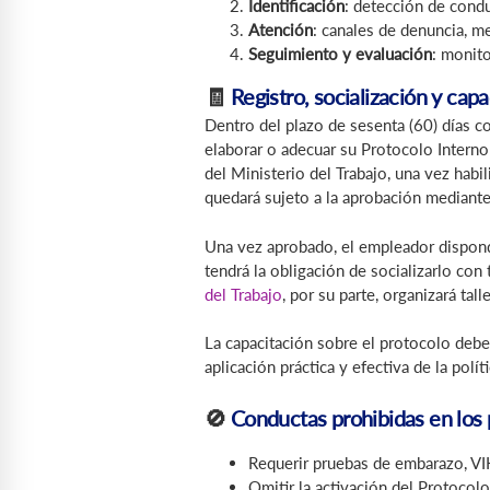
Identificación
: detección de condu
Atención
: canales de denuncia, m
Seguimiento y evaluación
: monito
🧾
Registro, socialización y capa
Dentro del plazo de sesenta (60) días c
elaborar o adecuar su Protocolo Intern
del Ministerio del Trabajo, una vez ha
quedará sujeto a la aprobación mediante
Una vez aprobado, el empleador dispondr
tendrá la obligación de socializarlo c
del Trabajo
, por su parte, organizará tal
La capacitación sobre el protocolo deber
aplicación práctica y efectiva de la polí
🚫
Conductas prohibidas en los 
Requerir pruebas de embarazo, VIH,
Omitir la activación del Protocol