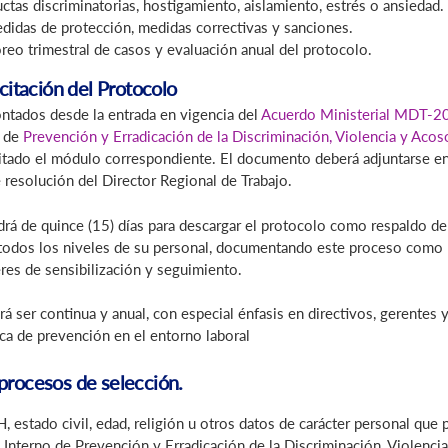
ctas discriminatorias, hostigamiento, aislamiento, estrés o ansiedad.
edidas de protección, medidas correctivas y sanciones.
reo trimestral de casos y evaluación anual del protocolo.
citación del Protocolo
ontados desde la entrada en vigencia del
Acuerdo Ministerial MDT-
o de
Prevención y Erradicación de la Discriminación, Violencia y Acos
bilitado el módulo correspondiente. El documento deberá adjuntarse
 resolución del Director Regional de Trabajo.
á de quince (15) días para descargar el protocolo como respaldo de 
on todos los niveles de su personal, documentando este proceso com
leres de sensibilización y seguimiento.
á ser continua y anual, con especial énfasis en directivos, gerentes
tica de prevención en el entorno laboral
procesos de selección.
 estado civil, edad, religión u otros datos de carácter personal que 
o Interno de Prevención y Erradicación de la Discriminación, Violenci