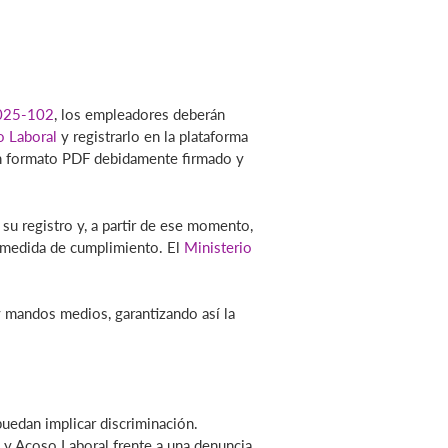
2025-102
, los empleadores deberán
o Laboral
y registrarlo en la plataforma
 en formato PDF debidamente firmado y
su registro y, a partir de ese momento,
o medida de cumplimiento. El
Ministerio
 y mandos medios, garantizando así la
puedan implicar discriminación.
a y Acoso Laboral frente a una denuncia