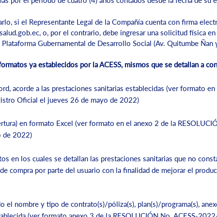
ias por el periodo de cuatro (4) años contados desde la fecha de su 
arlo, si el Representante Legal de la Compañía cuenta con firma electr
salud.gob.ec
, o, por el contrario, debe ingresar una solicitud física en
o, Plataforma Gubernamental de Desarrollo Social (Av. Quitumbe Ñan 
 formatos ya establecidos por la ACESS, mismos que se detallan a con
ord, acorde a las prestaciones sanitarias establecidas (ver formato
stro Oficial el jueves 26 de mayo de 2022)
obertura) en formato Excel (ver formato en el anexo 2 de la RESOLU
o de 2022)
en los cuales se detallan las prestaciones sanitarias que no consta
e compra por parte del usuario con la finalidad de mejorar el product
 el nombre y tipo de contrato(s)/póliza(s), plan(s)/programa(s), ane
establecida (ver formato anexo 3 de la RESOLUCIÓN No. ACESS-2022-0