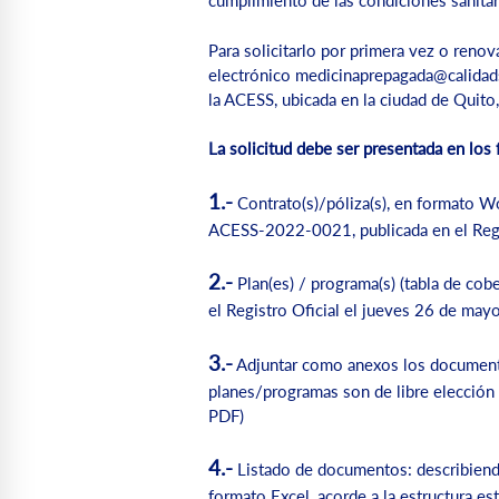
cumplimiento de las condiciones sanitar
Para solicitarlo por primera vez o renov
electrónico
medicinaprepagada@calidad
la ACESS, ubicada en la ciudad de Quit
La solicitud debe ser presentada en los
1.-
Contrato(s)/póliza(s), en formato W
ACESS-2022-0021, publicada en el Regi
2.-
Plan(es) / programa(s) (tabla de c
el Registro Oficial el jueves 26 de may
3.-
Adjuntar como anexos los documentos 
planes/programas son de libre elección d
PDF)
4.-
Listado de documentos: describiendo
formato Excel, acorde a la estructura 